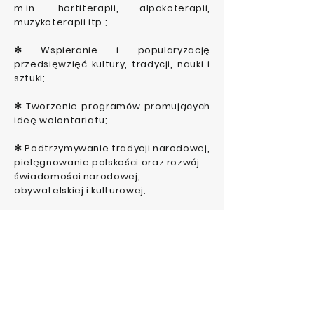
m.in. hortiterapii, alpakoterapii,
muzykoterapii itp.;
✻ Wspieranie i popularyzację
przedsięwzięć kultury, tradycji, nauki i
sztuki;
✻ Tworzenie programów promujących
ideę wolontariatu;
✻ Podtrzymywanie tradycji narodowej,
pielęgnowanie polskości oraz rozwój
świadomości narodowej,
obywatelskiej i kulturowej;
✻ Prowadzenie działalności na rzecz
promocji zdrowego trybu życia i
odżywiania.